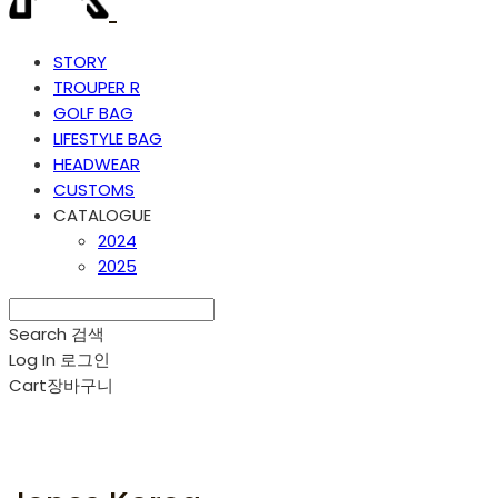
STORY
TROUPER R
GOLF BAG
LIFESTYLE BAG
HEADWEAR
CUSTOMS
CATALOGUE
2024
2025
Search
검색
Log In
로그인
Cart
장바구니