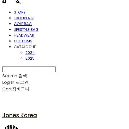
STORY
TROUPER R
GOLF BAG
LIFESTYLE BAG
HEADWEAR
CUSTOMS
CATALOGUE
2024
2025
Search
검색
Log In
로그인
Cart
장바구니
Jones Korea