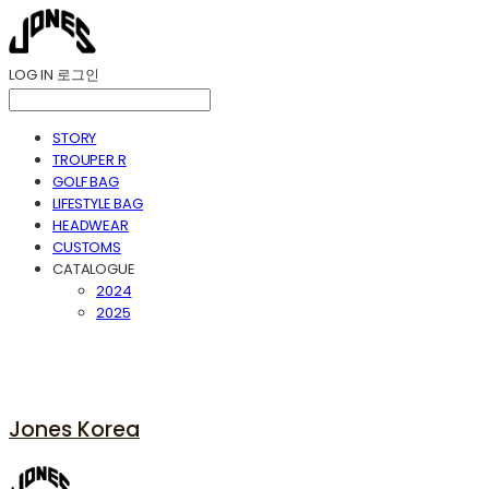
LOG IN
로그인
STORY
TROUPER R
GOLF BAG
LIFESTYLE BAG
HEADWEAR
CUSTOMS
CATALOGUE
2024
2025
Jones Korea