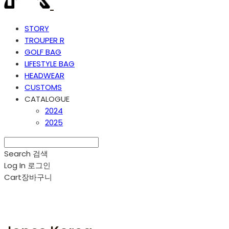
STORY
TROUPER R
GOLF BAG
LIFESTYLE BAG
HEADWEAR
CUSTOMS
CATALOGUE
2024
2025
Search
검색
Log In
로그인
Cart
장바구니